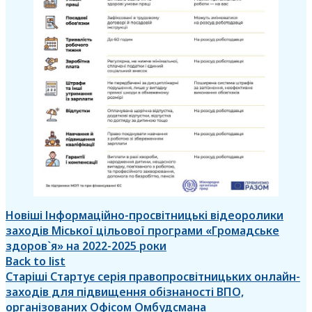
Новіші
Інформаційно-просвітницькі відеоролики
заходів Міської цільової програми «Громадське
здоров`я» на 2022-2025 роки
Back to list
Старіші
Стартує серія правопросвітницьких онлайн-
заходів для підвищення обізнаності ВПО,
організованих Офісом Омбудсмана