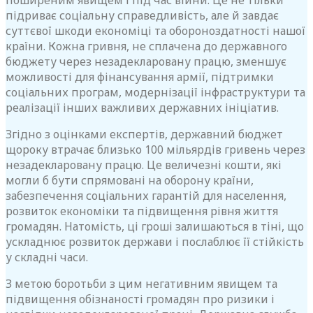
поширеним явищем і під час війни. Це не тільки
підриває соціальну справедливість, але й завдає
суттєвої шкоди економіці та обороноздатності нашої
країни. Кожна гривня, не сплачена до державного
бюджету через незадекларовану працю, зменшує
можливості для фінансування армії, підтримки
соціальних програм, модернізації інфраструктури та
реалізації інших важливих державних ініціатив.
Згідно з оцінками експертів, державний бюджет
щороку втрачає близько 100 мільярдів гривень через
незадекларовану працю. Це величезні кошти, які
могли б бути спрямовані на оборону країни,
забезпечення соціальних гарантій для населення,
розвиток економіки та підвищення рівня життя
громадян. Натомість, ці гроші залишаються в тіні, що
ускладнює розвиток держави і послаблює її стійкість
у складні часи.
З метою боротьби з цим негативним явищем та
підвищення обізнаності громадян про ризики і