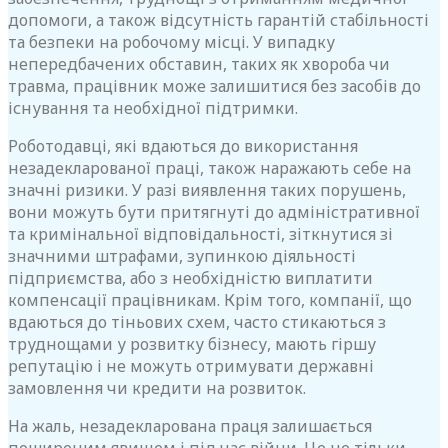
допомоги, а також відсутність гарантій стабільності
та безпеки на робочому місці. У випадку
непередбачених обставин, таких як хвороба чи
травма, працівник може залишитися без засобів до
існування та необхідної підтримки.
Роботодавці, які вдаються до використання
незадекларованої праці, також наражають себе на
значні ризики. У разі виявлення таких порушень,
вони можуть бути притягнуті до адміністративної
та кримінальної відповідальності, зіткнутися зі
значними штрафами, зупинкою діяльності
підприємства, або з необхідністю виплатити
компенсації працівникам. Крім того, компанії, що
вдаються до тіньових схем, часто стикаються з
труднощами у розвитку бізнесу, мають гіршу
репутацію і не можуть отримувати державні
замовлення чи кредити на розвиток.
На жаль, незадекларована праця залишається