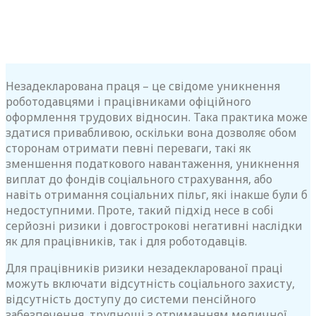
Незадекларована праця – це свідоме уникнення
роботодавцями і працівниками офіційного
оформлення трудових відносин. Така практика може
здатися привабливою, оскільки вона дозволяє обом
сторонам отримати певні переваги, такі як
зменшення податкового навантаження, уникнення
виплат до фондів соціального страхування, або
навіть отримання соціальних пільг, які інакше були б
недоступними. Проте, такий підхід несе в собі
серйозні ризики і довгострокові негативні наслідки
як для працівників, так і для роботодавців.
Для працівників ризики незадекларованої праці
можуть включати відсутність соціального захисту,
відсутність доступу до системи пенсійного
забезпечення, труднощі з отриманням медичної