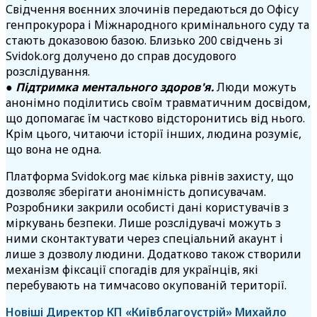
Свідчення воєнних злочинів передаються до Офісу
генпрокурора і Міжнародного кримінального суду та
стають доказовою базою. Близько 200 свідчень зі
Svidok.org долучено до справ досудового
розслідування.
●
Підтримка ментального здоров'я.
Люди можуть
анонімно поділитись своїм травматичним досвідом,
що допомагає їм частково відсторонитись від нього.
Крім цього, читаючи історії інших, людина розуміє,
що вона не одна.
Платформа Svidok.org має кілька рівнів захисту, що
дозволяє зберігати анонімність дописувачам.
Розробники закрили особисті дані користувачів з
міркувань безпеки. Лише розслідувачі можуть з
ними сконтактувати через спеціальний акаунт і
лише з дозволу людини. Додатково також створили
механізм фіксації спогадів для українців, які
перебувають на тимчасово окупованій території.
Новіші
Директор КП «Київблагоустрій» Михайло