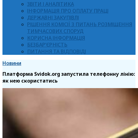
ЗВІТИ І АНАЛІТИКА
ІНФОРМАЦІЯ ПРО ОПЛАТУ ПРАЦІ
ДЕРЖАВНІ ЗАКУПІВЛІ
РІШЕННЯ КОМІСІЇ З ПИТАНЬ РОЗМІЩЕННЯ
ТИМЧАСОВИХ СПОРУД
КОРИСНА ІНФОРМАЦІЯ
БЕЗБАР’ЄРНІСТЬ
ПИТАННЯ ТА ВІДПОВІДІ
Новини
Платформа Svidok.org запустила телефонну лінію:
як нею скористатись