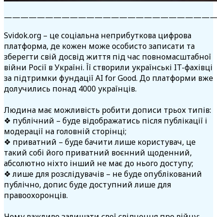
—————————————————————————
Svidok.org –
це
соціальна неприбуткова цифрова
платформа,
де кожен може особисто записати та
зберегти свій досвід життя під час повномасштабної
війни Росії в Україні. Її створили українські IT-фахівці
за підтримки фундації AI for Good. До платформи вже
долучились понад 4000 українців.
Людина має можливість робити дописи трьох типів:
❖
публічний – буде відображатись після публікації і
модерації на головній сторінці;
❖
приватний – буде бачити лише користувач, це
такий собі його приватний воєнний щоденний,
абсолютно ніхто інший не має до нього доступу;
❖
лише для розслідувачів – не буде опублікований
публічно, допис буде доступний лише для
правоохоронців.
Чому важливо залишати свої свідчення про війну: