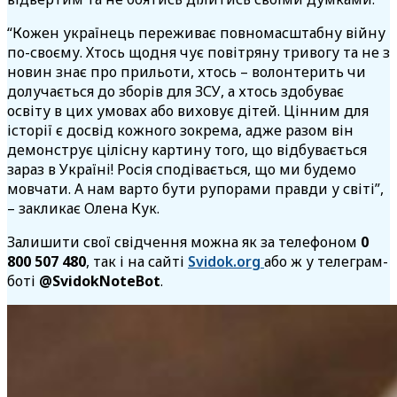
“Кожен українець переживає повномасштабну війну
по-своєму. Хтось щодня чує повітряну тривогу та не з
новин знає про прильоти, хтось – волонтерить чи
долучається до зборів для ЗСУ, а хтось здобуває
освіту в цих умовах або виховує дітей. Цінним для
історії є досвід кожного зокрема, адже разом він
демонструє цілісну картину того, що відбувається
зараз в Україні! Росія сподівається, що ми будемо
мовчати. А нам варто бути рупорами правди у світі”,
–
закликає Олена Кук.
Залишити свої свідчення можна як за телефоном
0
800 507 480
, так і на сайті
Svidok.org
або ж у телеграм-
боті
@SvidokNoteBot
.