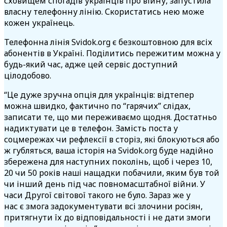
сховищем спогадів українців про війну, запустила
власну телефонну лінію. Скористатись нею може
кожен українець.
Телефонна лінія Svidok.org є безкоштовною для всіх
абонентів в Україні. Поділитись пережитим можна у
будь-який час, адже цей сервіс доступний
цілодобово.
“Це дуже зручна опція для українців: відтепер
можна швидко, фактично по “гарячих” слідах,
записати те, що ми переживаємо щодня. Достатньо
надиктувати це в телефон. Замість поста у
соцмережах чи рефлексії в
сторіз, які блокуються або
ж губляться, ваша історія на Svidok.org буде надійно
збережена для наступних поколінь, щоб і через 10,
20 чи 50 років наші нащадки побачили, яким був той
чи інший день під час повномасштабної війни. У
часи Другої світової такого не було. Зараз же у
нас є змога задокументувати всі злочини росіян,
притягнути їх до відповідальності і не дати змоги