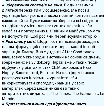
●
Збереження спогадів на віки
.
Люди зазвичай
діляться пережитим у соцмережах, але пости
українців блокують, а з часом певний контент взагалі
важко знайти. Дуже важливо зберегти всі свідчення
у надійному місці для наступних поколінь, аби
запобігти повторенню цієї війни у майбутньому та
не допустити, щоб росіяни переписували історію.
●
Розголос у світі
.
Щодня сотні іноземців заходять
на платформу, щоб почитати персональні історії
українців. Благодійна фундація AI for Good також
влаштовує міжнародні виставки на основі свідчень,
збережених на Svidok.org. Наразі вже 6 таких подій
відбулись у різних містах США, зокрема, в Нью-
Йорку, Вашингтоні, Бостоні. На платформі також
реєструються іноземні журналісти, аби
використовувати спогади українців у своїх
матеріалах.
Серед медійників є і з таких
авторитетних видань, як The Times, The Economist, Le
Monde.
●
Притягнення винних до відповідальності.