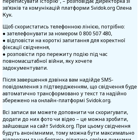
переписувати історію”,
– розповідає директорка зі
зв’язків та комунікацій платформи Svidok.org Олена
Кук.
Щоб скористатись телефонною лінією, потрібно:
● зателефонувати за номером
0 800 507 480,
● відповісти на короткі запитання для коректної
фіксації свідчення,
● розповісти про пережиту подію під час
повномасштабної війни, яку хочете
задокументувати.
Після завершення дзвінка вам надійде SMS-
повідомлення з підтвердженням, що свідчення буде
автоматично трансформовано у текст та надійно
збережено на онлайн-платформі Svidok.org.
Всі записи ви можете доповнити чи скоригувати,
додати до них фото чи відео – це можна зробити,
зайшовши на сайт Svidok.org. При цьому свідчення
будуть анонімними, тому можна бути максимально
відвертим та не боятись ділитись своїми думками.