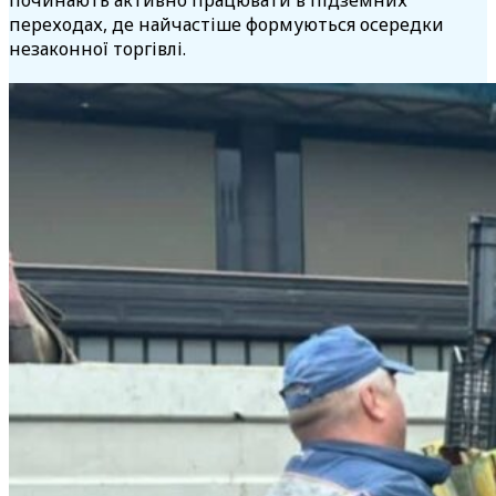
починають активно працювати в підземних
переходах, де найчастіше формуються осередки
незаконної торгівлі.