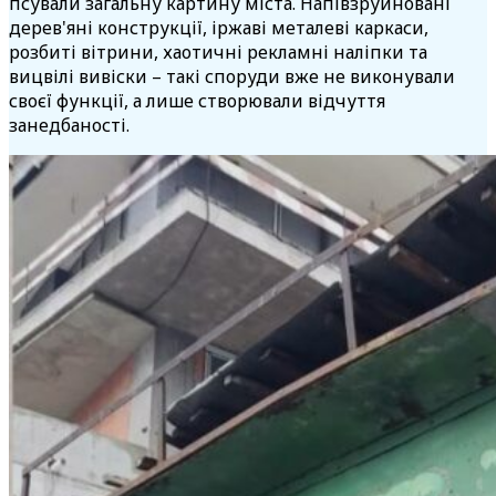
псували загальну картину міста. Напівзруйновані
дерев'яні конструкції, іржаві металеві каркаси,
розбиті вітрини, хаотичні рекламні наліпки та
вицвілі вивіски – такі споруди вже не виконували
своєї функції, а лише створювали відчуття
занедбаності.