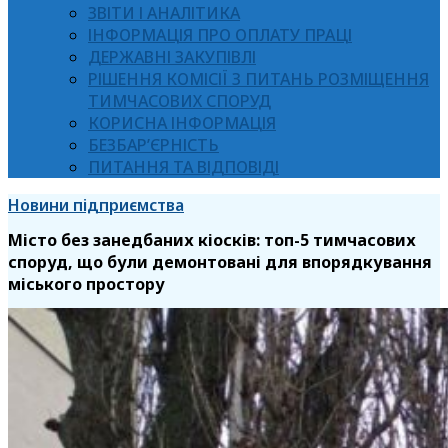
ЗВІТИ І АНАЛІТИКА
ІНФОРМАЦІЯ ПРО ОПЛАТУ ПРАЦІ
ДЕРЖАВНІ ЗАКУПІВЛІ
РІШЕННЯ КОМІСІЇ З ПИТАНЬ РОЗМІЩЕННЯ
ТИМЧАСОВИХ СПОРУД
КОРИСНА ІНФОРМАЦІЯ
БЕЗБАР’ЄРНІСТЬ
ПИТАННЯ ТА ВІДПОВІДІ
Новини підприємства
Місто без занедбаних кіосків: топ-5 тимчасових
споруд, що були демонтовані для впорядкування
міського простору