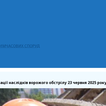
ТИМЧАСОВИХ СПОРУД
ації наслідків ворожого обстрілу 23 червня 2025 рок