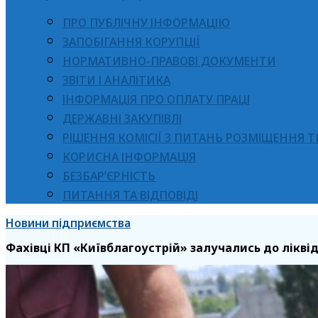
ПРО ПУБЛІЧНУ ІНФОРМАЦІЮ
ЗАПОБІГАННЯ КОРУПЦІЇ
НОРМАТИВНО-ПРАВОВІ ДОКУМЕНТИ
ЗВІТИ І АНАЛІТИКА
ІНФОРМАЦІЯ ПРО ОПЛАТУ ПРАЦІ
ДЕРЖАВНІ ЗАКУПІВЛІ
РІШЕННЯ КОМІСІЇ З ПИТАНЬ РОЗМІЩЕННЯ 
КОРИСНА ІНФОРМАЦІЯ
БЕЗБАР’ЄРНІСТЬ
ПИТАННЯ ТА ВІДПОВІДІ
Новини підприємства
Фахівці КП «Київблагоустрій» залучались до ліквід